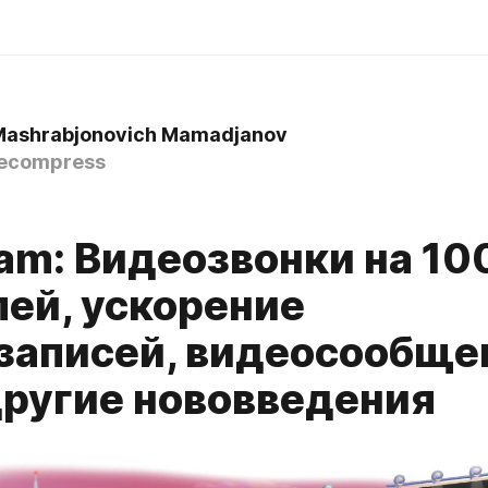
Mashrabjonovich Mamadjanov
ecompress
ram: Видеозвонки на 10
лей, ускорение
записей, видеосообще
 другие нововведения