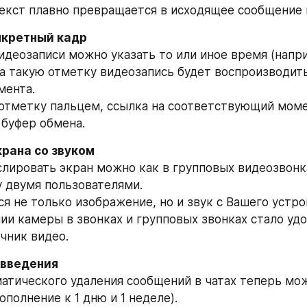
екст плавно превращается в исходящее сообщение 
нкретный кадр
идеозаписи можно указать то или иное время (наприм
а такую отметку видеозапись будет воспроизводитьс
мента.
 отметку пальцем, ссылка на соответствующий моме
 буфер обмена.
крана со звуком
слировать экран можно как в групповых видеозвонках
 двумя пользователями.
ся не только изображение, но и звук с Вашего устро
ии камеры в звонках и групповых звонках стало удо
чник видео.
овведения
атического удаления сообщений в чатах теперь мож
дополнение к 1 дню и 1 неделе).