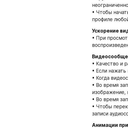
неограниченно
• Чтобы начат
профиле любой
Ускорение ви
• При просмот
воспроизведени
Видеосообщен
• Качество и 
• Если нажать
• Когда видео
• Во время за
изображение, 
• Во время за
• Чтобы перек
записи аудиос
Анимации при