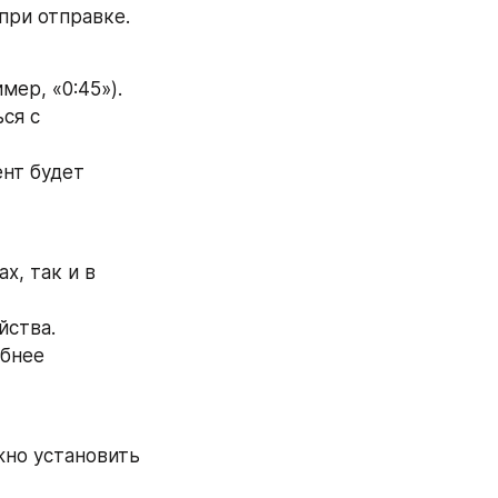
при отправке.
ер, «0:45»). 
я с 
нт будет 
, так и в 
йства.
бнее 
но установить 