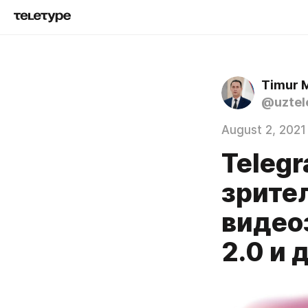
Timur 
@uztel
August 2, 2021
Teleg
зрите
видео
2.0 и