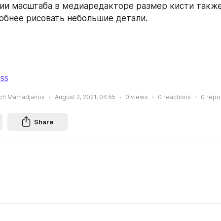
ии масштаба в медиаредакторе размер кисти также 
обнее рисовать небольшие детали.
ss
ich Mamadjanov
August 2, 2021, 04:55
0
views
0
reactions
0
repo
Share