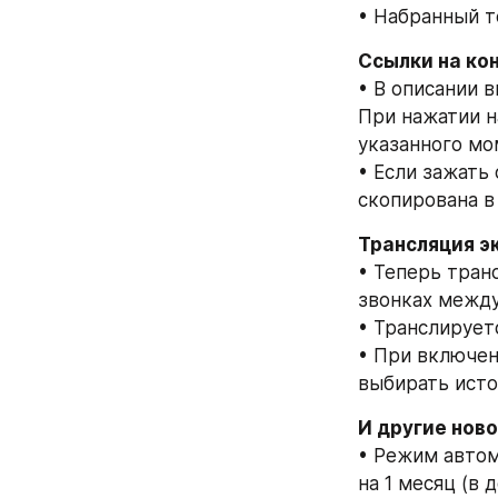
• Набранный т
Ссылки на ко
• В описании в
При нажатии н
указанного мо
• Если зажать
скопирована в
Трансляция э
• Теперь тран
звонках между
• Транслирует
• При включен
выбирать исто
И другие нов
• Режим автом
на 1 месяц (в 