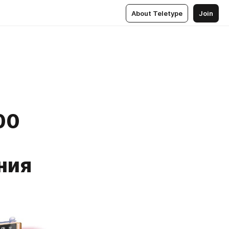
About Teletype
Join
00
ния