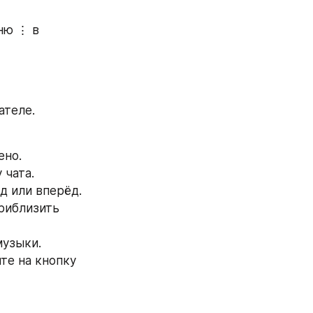
ню ⋮ в 
ателе.
ено.
 чата.
д или вперёд.
риблизить 
музыки.
е на кнопку 