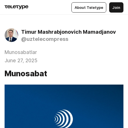
About Teletype
Join
Timur Mashrabjonovich Mamadjanov
@uztelecompress
Munosabatlar
June 27, 2025
Munosabat