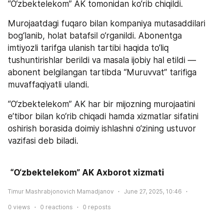
“O‘zbektelekom” AK tomonidan ko‘rib chiqildi.
Murojaatdagi fuqaro bilan kompaniya mutasaddilari 
bog‘lanib, holat batafsil o‘rganildi. Abonentga 
imtiyozli tarifga ulanish tartibi haqida to‘liq 
tushuntirishlar berildi va masala ijobiy hal etildi — 
abonent belgilangan tartibda “Muruvvat” tarifiga 
muvaffaqiyatli ulandi.
“O‘zbektelekom” AK har bir mijozning murojaatini 
e’tibor bilan ko‘rib chiqadi hamda xizmatlar sifatini 
oshirish borasida doimiy ishlashni o‘zining ustuvor 
vazifasi deb biladi.
“O‘zbektelekom” AK Axborot xizmati
Timur Mashrabjonovich Mamadjanov
June 27, 2025, 10:46
0
views
0
reactions
0
reposts