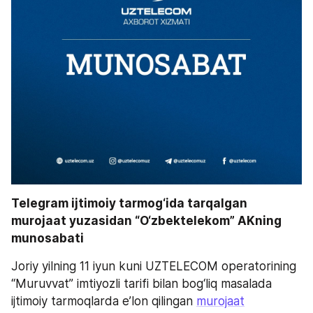
Telegram ijtimoiy tarmog‘ida tarqalgan 
murojaat yuzasidan “O‘zbektelekom” AKning 
munosabati
Joriy yilning 11 iyun kuni UZTELECOM operatorining 
“Muruvvat” imtiyozli tarifi bilan bog‘liq masalada 
ijtimoiy tarmoqlarda e’lon qilingan 
murojaat