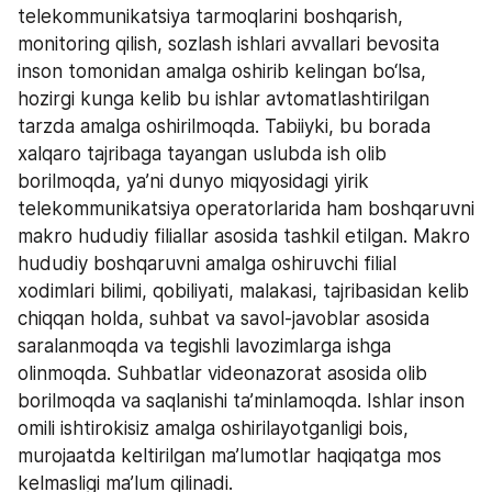
telekommunikatsiya tarmoqlarini boshqarish, 
monitoring qilish, sozlash ishlari avvallari bevosita 
inson tomonidan amalga oshirib kelingan bo‘lsa, 
hozirgi kunga kelib bu ishlar avtomatlashtirilgan 
tarzda amalga oshirilmoqda. Tabiiyki, bu borada 
xalqaro tajribaga tayangan uslubda ish olib 
borilmoqda, ya’ni dunyo miqyosidagi yirik 
telekommunikatsiya operatorlarida ham boshqaruvni 
makro hududiy filiallar asosida tashkil etilgan. Makro 
hududiy boshqaruvni amalga oshiruvchi filial 
xodimlari bilimi, qobiliyati, malakasi, tajribasidan kelib 
chiqqan holda, suhbat va savol-javoblar asosida 
saralanmoqda va tegishli lavozimlarga ishga 
olinmoqda. Suhbatlar videonazorat asosida olib 
borilmoqda va saqlanishi ta’minlamoqda. Ishlar inson 
omili ishtirokisiz amalga oshirilayotganligi bois, 
murojaatda keltirilgan ma’lumotlar haqiqatga mos 
kelmasligi ma’lum qilinadi.