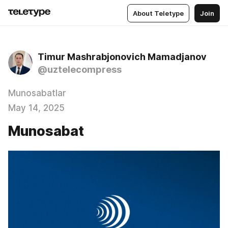
About Teletype
Join
Timur Mashrabjonovich Mamadjanov
@uztelecompress
Munosabatlar
May 14, 2025
Munosabat