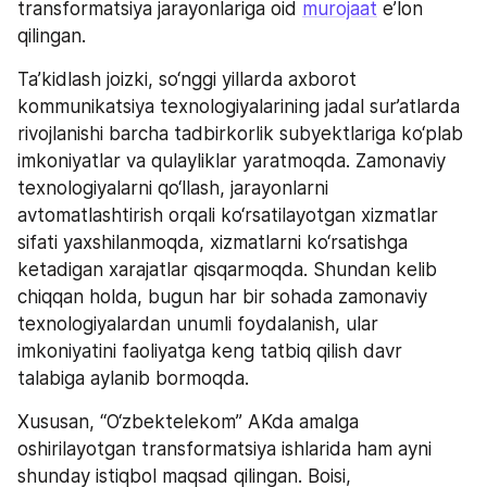
transformatsiya jarayonlariga oid 
murojaat
 e’lon 
qilingan.
Ta’kidlash joizki, so‘nggi yillarda axborot 
kommunikatsiya texnologiyalarining jadal sur’atlarda 
rivojlanishi barcha tadbirkorlik subyektlariga ko‘plab 
imkoniyatlar va qulayliklar yaratmoqda. Zamonaviy 
texnologiyalarni qo‘llash, jarayonlarni 
avtomatlashtirish orqali ko‘rsatilayotgan xizmatlar 
sifati yaxshilanmoqda, xizmatlarni ko‘rsatishga 
ketadigan xarajatlar qisqarmoqda. Shundan kelib 
chiqqan holda, bugun har bir sohada zamonaviy 
texnologiyalardan unumli foydalanish, ular 
imkoniyatini faoliyatga keng tatbiq qilish davr 
talabiga aylanib bormoqda.
Xususan, “O‘zbektelekom” AKda amalga 
oshirilayotgan transformatsiya ishlarida ham ayni 
shunday istiqbol maqsad qilingan. Boisi, 