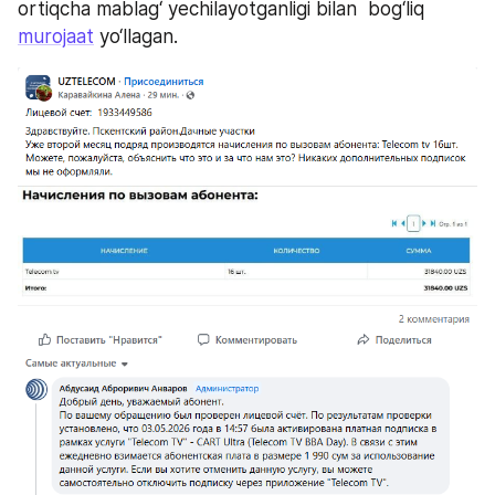
ortiqcha mablag‘ yechilayotganligi bilan  bog‘liq 
murojaat
 yo‘llagan.