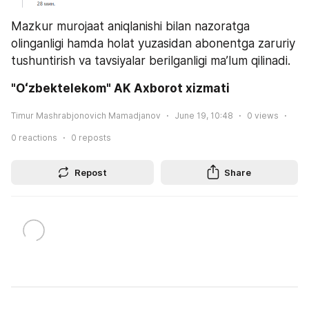
Mazkur murojaat aniqlanishi bilan nazoratga 
olinganligi hamda holat yuzasidan abonentga zaruriy 
tushuntirish va tavsiyalar berilganligi ma’lum qilinadi.
"Oʻzbektelekom" AK Axborot xizmati 
Timur Mashrabjonovich Mamadjanov
June 19, 10:48
0
views
0
reactions
0
reposts
Repost
Share