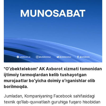
"Oʻzbektelekom" AK Axborot xizmati tomonidan 
ijtimoiy tarmoqlardan kelib tushayotgan 
murojaatlar boʻyicha doimiy oʻrganishlar olib 
borilmoqda.
Jumladan, Kompaniyaning Facebook sahifasidagi 
texnik qo‘llab-quvvatlash guruhiga fuqaro hisobidan 