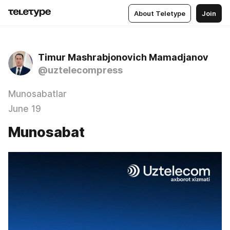
About Teletype
Join
Timur Mashrabjonovich Mamadjanov
@uztelecompress
Munosabatlar
June 19
Munosabat