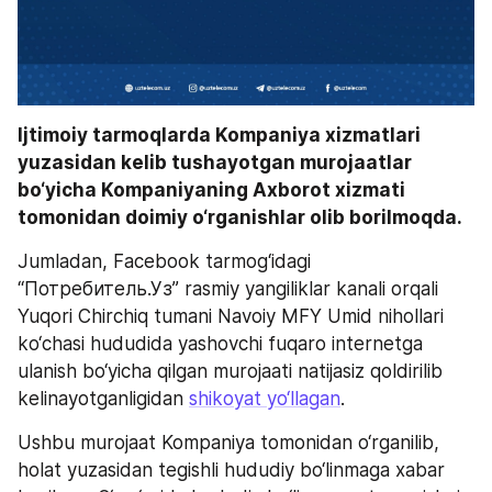
Ijtimoiy tarmoqlarda Kompaniya xizmatlari 
yuzasidan kelib tushayotgan murojaatlar 
bo‘yicha Kompaniyaning Axborot xizmati 
tomonidan doimiy o‘rganishlar olib borilmoqda.
Jumladan, Facebook tarmog‘idagi 
“Потребитель.Уз” rasmiy yangiliklar kanali orqali 
Yuqori Chirchiq tumani Navoiy MFY Umid nihollari 
ko‘chasi hududida yashovchi fuqaro internetga 
ulanish bo‘yicha qilgan murojaati natijasiz qoldirilib 
kelinayotganligidan 
shikoyat yo‘llagan
.
Ushbu murojaat Kompaniya tomonidan o‘rganilib, 
holat yuzasidan tegishli hududiy bo‘linmaga xabar 