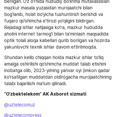
berilgan. O‘z o‘rnida hududiy bo‘linma mutaxassislari 
mazkur masala yuzasidan murojaatchi bilan 
bog‘lanib, holat bo‘yicha tushuntirish berishdi va 
fuqaro qo‘shimcha e’tirozi yo‘qligini bildirgan. 
Rejadagi ishlar natijasiga ko‘ra, mazkur hududda 
aholini internet tarmog‘i bilan ta’minlash maqsadida 
optik tolali aloqa kabellari qurib borilgan va hozirda 
yakunlovchi texnik ishlar davom ettirilmoqda.
Shundan kelib chiqqan holda mazkur ishlar to‘liq 
amalga oshirilishi qo‘shimcha muddat talab etishini 
inobatga olib, 2023-yilning yanvar oyi (imkon qadar 
ko‘rsatilgan muddatdan oldin)gacha murojaatchining 
talabi bajarilishi ma’lum qilinadi.
“O‘zbektelekom” AK Axborot xizmati
@uztelecomuz
@uztelecompress