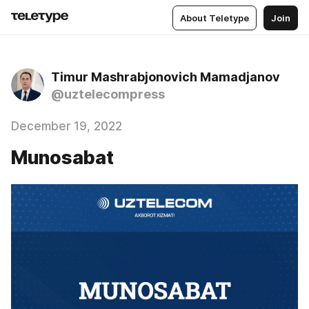
About Teletype
Join
Timur Mashrabjonovich Mamadjanov
@uztelecompress
December 19, 2022
Munosabat