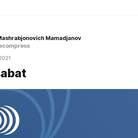
Mashrabjonovich Mamadjanov
ecompress
2021
abat