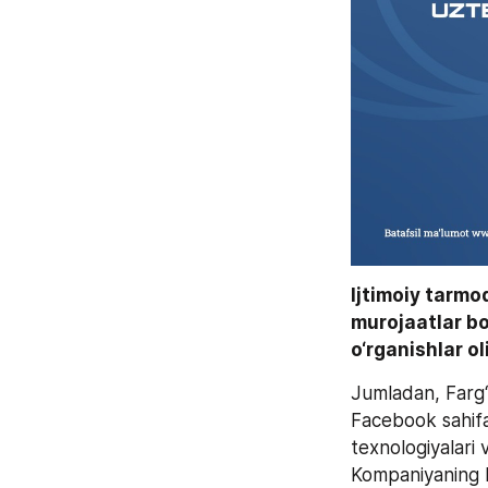
Ijtimoiy tarmo
murojaatlar b
o‘rganishlar o
Jumladan, Farg‘o
Facebook sahifas
texnologiyalari 
Kompaniyaning hu