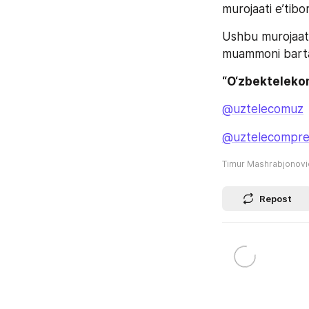
murojaati e’tibo
Ushbu murojaat b
muammoni bartara
“O‘zbekteleko
@uztelecomuz
@uztelecompre
Timur Mashrabjonov
Repost