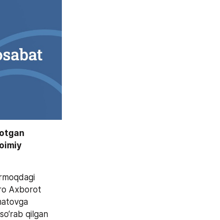
otgan 
imiy 
armoqdagi 
ro Axborot 
matovga 
o‘rab qilgan 