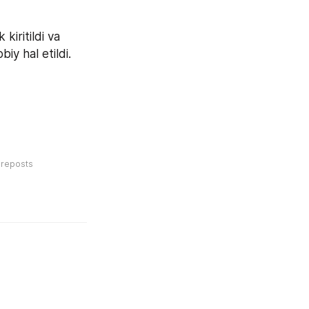
iritildi va 
iy hal etildi.
reposts