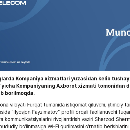
qlarda Kompaniya xizmatlari yuzasidan kelib tushay
o‘yicha Kompaniyaning Axborot xizmati tomonidan do
lib borilmoqda.
na viloyati Furqat tumanida istiqomat qiluvchi, ijtimoiy t
ida “Ilyosjon Fayzimatov” profili orqali faollanuvchi fuqa
va kommunikatsiyalarini rivojlantirish vaziri Sherzod Sher
dudiy bo‘linmasiga Wi-Fi qurilmasini o‘rnatib berishlarini s