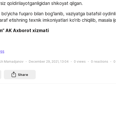
rsiz qoldirilayotganligidan shikoyat qilgan.
o‘yicha fuqaro bilan bog‘lanib, vaziyatga batafsil oydinlik k
f etishning texnik imkoniyatlari ko‘rib chiqilib, masala ijob
m” AK Axborot xizmati
ss
ich Mamadjanov
December 29, 2021, 13:04
0
views
0
reactions
0
Share