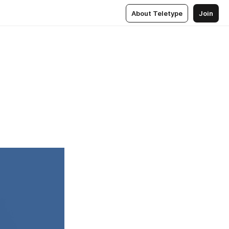
About Teletype
Join