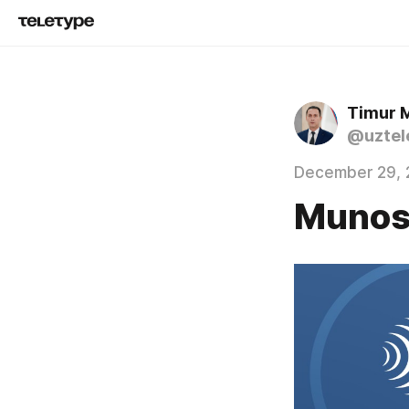
Timur 
@uztel
December 29, 
Munos