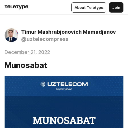
About Teletype
Join
Timur Mashrabjonovich Mamadjanov
@uztelecompress
December 21, 2022
Munosabat