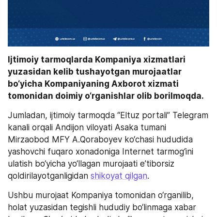
Ijtimoiy tarmoqlarda Kompaniya xizmatlari 
yuzasidan kelib tushayotgan murojaatlar 
bo‘yicha Kompaniyaning Axborot xizmati 
tomonidan doimiy o‘rganishlar olib borilmoqda.
Jumladan, ijtimoiy tarmoqda “Eltuz portali” Telegram 
kanali orqali Andijon viloyati Asaka tumani 
Mirzaobod MFY A.Qoraboyev ko‘chasi hududida 
yashovchi fuqaro xonadoniga Internet tarmog‘ini 
ulatish bo‘yicha yo‘llagan murojaati e’tiborsiz 
qoldirilayotganligidan 
shikoyat qilgan
.
Ushbu murojaat Kompaniya tomonidan o‘rganilib, 
holat yuzasidan tegishli hududiy bo‘linmaga xabar 