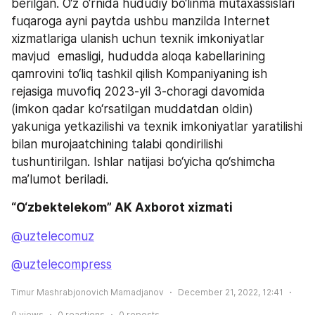
berilgan. O‘z o‘rnida hududiy bo‘linma mutaxassislari 
fuqaroga ayni paytda ushbu manzilda Internet 
xizmatlariga ulanish uchun texnik imkoniyatlar 
mavjud  emasligi, hududda aloqa kabellarining 
qamrovini to‘liq tashkil qilish Kompaniyaning ish 
rejasiga muvofiq 2023-yil 3-choragi davomida 
(imkon qadar ko‘rsatilgan muddatdan oldin) 
yakuniga yetkazilishi va texnik imkoniyatlar yaratilishi 
bilan murojaatchining talabi qondirilishi 
tushuntirilgan. Ishlar natijasi bo‘yicha qo‘shimcha 
ma’lumot beriladi. 
“O‘zbektelekom” AK Axborot xizmati
@uztelecomuz
@uztelecompress
Timur Mashrabjonovich Mamadjanov
December 21, 2022, 12:41
0
views
0
reactions
0
reposts