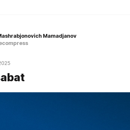
Mashrabjonovich Mamadjanov
ecompress
2025
abat