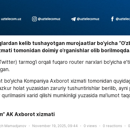
qlardan kelib tushayotgan murojaatlar bo‘yicha “O‘z
mati tomonidan doimiy o‘rganishlar olib borilmoqda.
lgan.
 bo‘yicha Kompaniya Axborot xizmati tomonidan quyidagi
mazkur holat yuzasidan zaruriy tushuntirishlar berilib, ayni
 qurilmasini xarid qilishi mumkinligi yuzasida ma’lumot taqdi
m” AK Axborot xizmati
ich Mamadjanov
November 19, 2025, 09:44
0
views
0
reactions