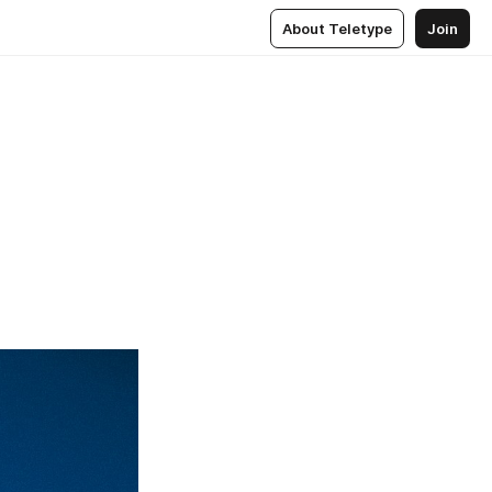
About Teletype
Join