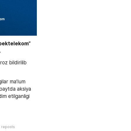
bektelekom” 
 
Jumladan, “X” (Twitter) tarmog‘i orqali fuqaro router narxlari bo‘yicha e’tiroz bildirilib 
lar ma’lum 
 paytda aksiya 
m etilganligi 
0
reposts