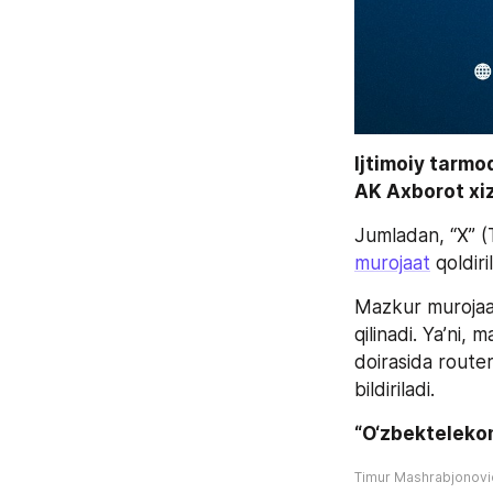
Ijtimoiy tarmo
AK Axborot xiz
murojaat
 qoldiri
Mazkur murojaat
qilinadi. Ya’ni, 
doirasida router
bildiriladi.
“O‘zbekteleko
Timur Mashrabjonov