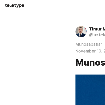
Timur 
@uztel
Munosabatlar
November 19, 
Munos