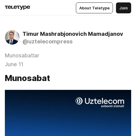
About Teletype
Join
Timur Mashrabjonovich Mamadjanov
@uztelecompress
Munosabatlar
June 11
Munosabat