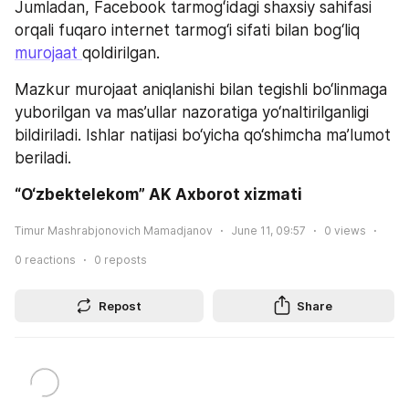
Jumladan, Facebook tarmogʻidagi shaxsiy sahifasi 
orqali fuqaro internet tarmog‘i sifati bilan bog‘liq 
murojaat
qoldirilgan.
Mazkur murojaat aniqlanishi bilan tegishli bo‘linmaga 
yuborilgan va mas’ullar nazoratiga yo‘naltirilganligi 
bildiriladi. Ishlar natijasi bo‘yicha qo‘shimcha ma’lumot 
beriladi.
“O‘zbektelekom” AK Axborot xizmati
Timur Mashrabjonovich Mamadjanov
June 11, 09:57
0
views
0
reactions
0
reposts
Repost
Share