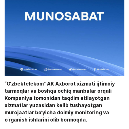
“O‘zbektelekom” AK Axborot xizmati ijtimoiy 
tarmoqlar va boshqa ochiq manbalar orqali 
Kompaniya tomonidan taqdim etilayotgan 
xizmatlar yuzasidan kelib tushayotgan 
murojaatlar bo‘yicha doimiy monitoring va 
o‘rganish ishlarini olib bormoqda.