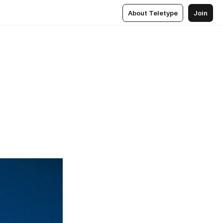
About Teletype
Join