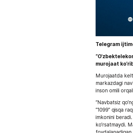
Telegram ijtim
“O‘zbektelekom
murojaat ko‘rib
Murojaatda keltir
markazdagi navba
inson omili orq
“Navbatsiz qo‘ng‘
“1099” qisqa raq
imkonini beradi.
ko‘rsatmaydi. Ma
foydalanadigan,