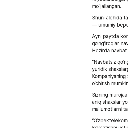
mo‘ljallangan.
Shuni alohida ta
— umumiy bepul 
Ayni paytda komp
qo‘ng‘iroqlar na
Hozirda navbat
“Navbatsiz qo‘ng
yuridik shaxsla
Kompaniyaning xi
o‘chirish mumkin
Sizning murojaa
aniq shaxslar yok
ma’lumotlarni ta
“O‘zbektelekom” 
ko‘rsatishni ust