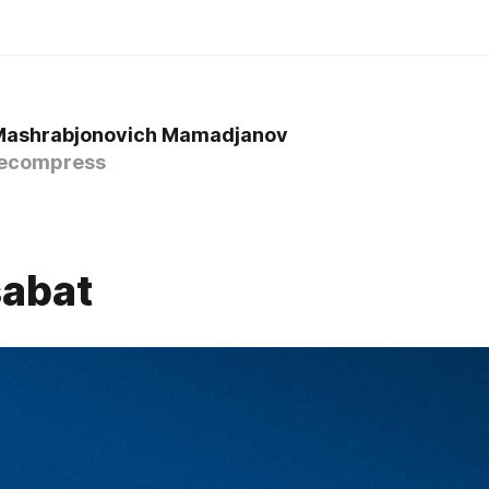
Mashrabjonovich Mamadjanov
ecompress
abat