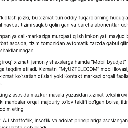
’kidlash joizki, bu xizmat turi oddiy fuqarolarning huquqla
navbat tizimi saqlab qolin gan va barcha abonentlar uc
aniya call-markaziga murojaat qilish imkoniyati mavjud bo
vbat asosida, tizim tomonidan avtomatik tarzda qabul qili
 shakllanmagan.
‘iroq” xizmati jismoniy shaxslarga hamda “Mobil byudjet” 
rga taqdim etiladi. Xizmatni “MyUZTELECOM” mobil ilovasi,
zmat ko‘rsatish ofislari yoki Kontakt markazi orqali faollas
.
tingiz asosida mazkur masala yuzasidan xizmat tekshiruvi 
i manbalar orqali majburiy to‘lov taklifi bo‘lgan bo‘lsa, ilt
qdim eting.
AJ shaffoflik, insoflik va adolat prinsiplariga asoslangan
uvor vazifa deb biladi.