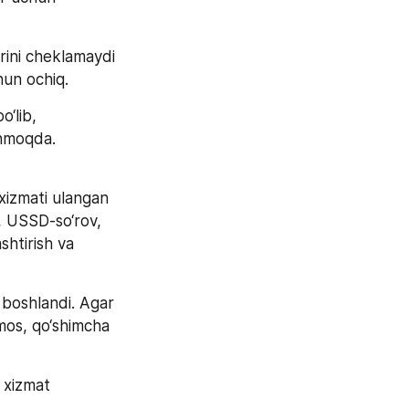
rini cheklamaydi 
hun ochiq.
‘lib, 
nmoqda. 
xizmati ulangan 
 USSD-so‘rov, 
htirish va 
boshlandi. Agar 
imos, qo‘shimcha 
 xizmat 