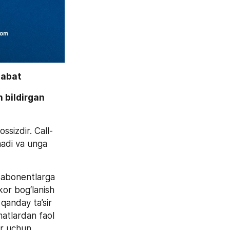
sabat
 bildirgan 
ssizdir. Call-
adi va unga 
u abonentlarga 
or bog‘lanish 
qanday ta’sir 
atlardan faol 
r uchun 