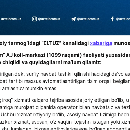
oiy tarmogʻidagi “ELTUZ” kanalidagi 
xabariga
 muno
” AJ koll-markazi (1099 raqami) faoliyati yuzasidan
 chiqildi va quyidagilarni ma’lum qilamiz:
ilganidek, sun’iy navbat tashkil qilinishi haqidagi da’vo aso
t tartibi maxsus avtomatlashtirilgan tizim orqali belgilan
ali aralashuv mumkin emas.
iroq” xizmati xalqaro tajriba asosida joriy etilgan bo‘lib, 
amiga murojaat qilganida operator bilan navbatsiz va tezk
 Ushbu xizmat ixtiyoriy bo‘lib, asosiy navbat tizimiga hech 
zkur xizmat, asosan, o‘z vaqtini tejashni istagan yoki xizm
 shu jumladan, biznes ehtiyojlariga ega bo‘lgan abonentla