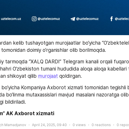
lardan kelib tushayotgan murojaatlar bo‘yicha “O‘zbektel
 tomonidan doimiy o‘rganishlar olib borilmoqda.
oiy tarmoqda “XALQ DARDI” Telegram kanali orqali fuqaro
shahri O‘zbekiston tumani hududida aloqa aloqa kabellari t
an shikoyat qilib 
murojaat
 qoldirgan.
bo‘yicha Kompaniya Axborot xizmati tomonidan tegishli b
mda bo‘linma mutaxassislari mavjud masalani nazoratga oli
 bildiriladi.
m” AK Axborot xizmati
ich Mamadjanov
April 24, 2025, 09:40
0
views
0
reactions
0
repo