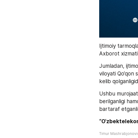
Ijtimoiy tarmoq
Axborot xizmati
Jumladan, ijtim
viloyati Qo‘qon 
kelib qolganligid
Ushbu murojaat 
berilganligi ha
bartaraf etganligi
“O‘zbekteleko
Timur Mashrabjonov