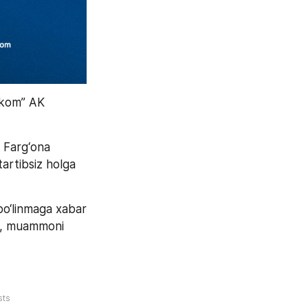
ekom” AK 
 Farg‘ona 
artibsiz holga 
o‘linmaga xabar 
b, muammoni 
sts