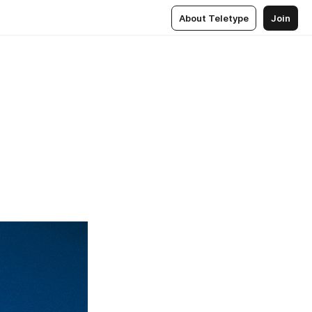
About Teletype
Join