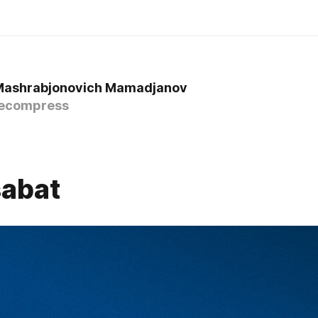
Mashrabjonovich Mamadjanov
ecompress
abat