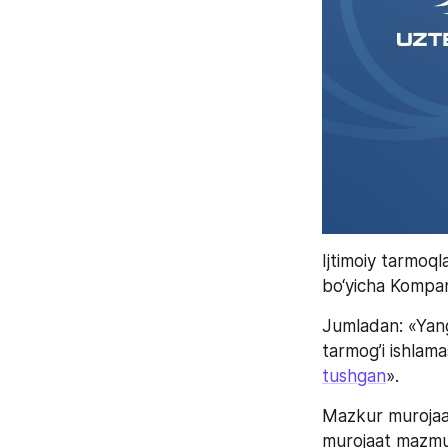
Ijtimoiy tarmoq
bo‘yicha Kompan
Jumladan: «Yang
tarmog’i ishlama
tushgan
».
Mazkur murojaat
murojaat mazmun