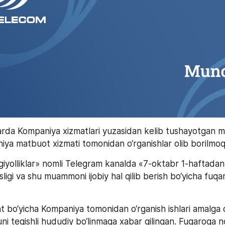
larda Kompaniya xizmatlari yuzasidan kelib tushayotgan mu
iya matbuot xizmati tomonidan o‘rganishlar olib borilmo
iyolliklar» nomli Telegram kanalda «7-oktabr 1-haftadan
sligi va shu muammoni ijobiy hal qilib berish bo‘yicha fuq
 bo‘yicha Kompaniya tomonidan o‘rganish ishlari amalga os
i tegishli hududiy bo‘linmaga xabar qilingan. Fuqaroga no