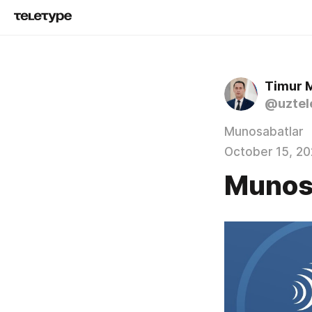
Timur 
@uztel
Munosabatlar
October 15, 20
Munos