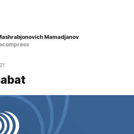
Mashrabjonovich Mamadjanov
ecompress
21
abat