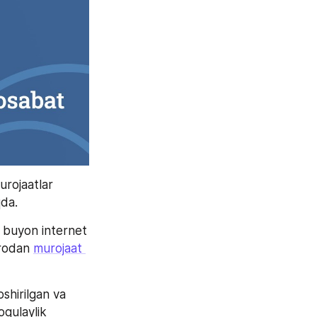
rojaatlar 
qda.
 buyon internet 
arodan 
murojaat 
hirilgan va 
qulaylik 