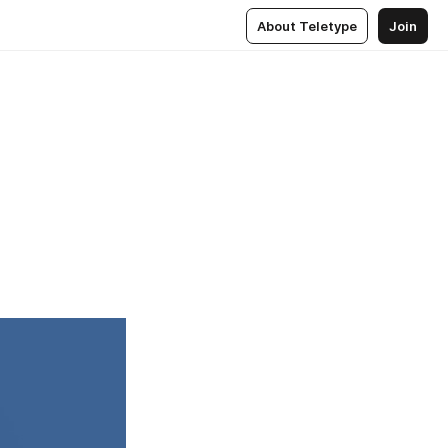
About Teletype
Join