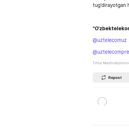
tug‘dirayotgan h
"O‘zbekteleko
@uztelecomuz
@uztelecompre
Timur Mashrabjonov
Repost