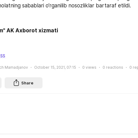
olatning sabablari o‘rganilib nosozliklar bartaraf etildi.
m" AK Axborot xizmati
ss
ich Mamadjanov
October 15, 2021, 07:15
0
views
0
reactions
0
re
Share