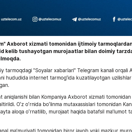
m" Axborot xizmati tomonidan ijtimoiy tarmoqlarda
id kelib tushayotgan murojaatlar bilan doimiy tarzda
rilmoqda.
iy tarmoqdagi "Soyalar xabarlari" Telegram kanali orqali An
ngan.
 aniqlanishi bilan Kompaniya Axborot xizmati tomonidan t
ltirildi. Oʻz oʻrnida boʻlinma mutaxassislari tomonidan Kana
Kanal ma’muriyati tomonidan biror javob yoki mazkur muroj