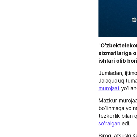
"Oʻzbekteleko
xizmatlariga o
ishlari olib bo
Jumladan, ijtimo
murojaat
 yoʻlla
Mazkur murojaat
boʻlinmaga yoʻna
soʻralgan
 edi.
Biroq, afsuski 