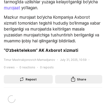
tarmog‘ida uzilishlar yuzaga kelayotganligi bo‘yicha 
murojaat
 yo‘llagan.
Mazkur murojaat bo‘yicha Kompaniya Axborot 
xizmati tomonidan tegishli hududiy bo‘linmaga xabar 
berilganligi va murojaatda keltirilgan masala 
yuzasidan murojaatchiga tushuntirish berilganligi va 
muammo ijobiy hal qilinganligi bildiriladi.
“O‘zbektelekom” AK Axborot xizmati
Timur Mashrabjonovich Mamadjanov
July 31, 2025, 10:59
0
views
0
reactions
0
reposts
Repost
Share