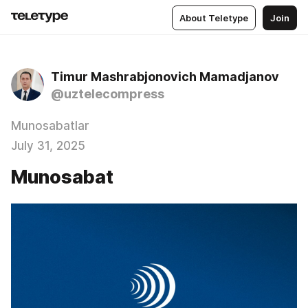
About Teletype
Join
Timur Mashrabjonovich Mamadjanov
@uztelecompress
Munosabatlar
July 31, 2025
Munosabat