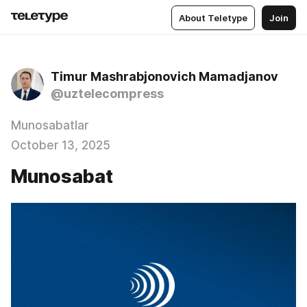
About Teletype
Join
Timur Mashrabjonovich Mamadjanov
@uztelecompress
Munosabatlar
October 13, 2025
Munosabat