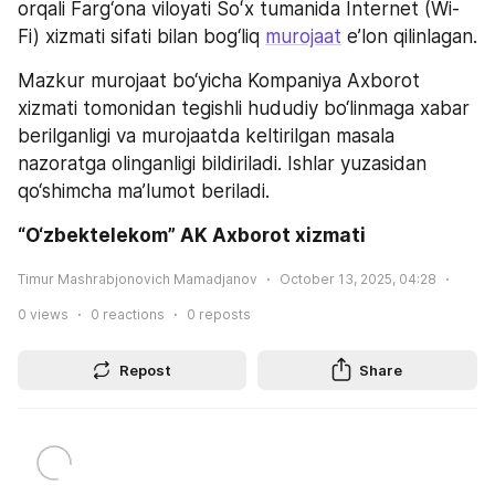
orqali Farg‘ona viloyati Soʻx tumanida Internet (Wi-
Fi) xizmati sifati bilan bog‘liq 
murojaat
 e’lon qilinlagan.
Mazkur murojaat bo‘yicha Kompaniya Axborot 
xizmati tomonidan tegishli hududiy bo‘linmaga xabar 
berilganligi va murojaatda keltirilgan masala 
nazoratga olinganligi bildiriladi. Ishlar yuzasidan 
qo‘shimcha ma’lumot beriladi.
“O‘zbektelekom” AK Axborot xizmati
Timur Mashrabjonovich Mamadjanov
October 13, 2025, 04:28
0
views
0
reactions
0
reposts
Repost
Share