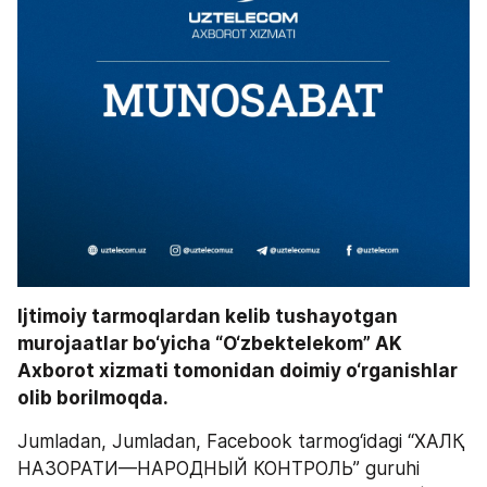
Ijtimoiy tarmoqlardan kelib tushayotgan 
murojaatlar bo‘yicha “O‘zbektelekom” AK 
Axborot xizmati tomonidan doimiy o‘rganishlar 
olib borilmoqda.
Jumladan, Jumladan, Facebook tarmog‘idagi “ХАЛҚ 
НАЗОРАТИ—НАРОДНЫЙ КОНТРОЛЬ” guruhi 