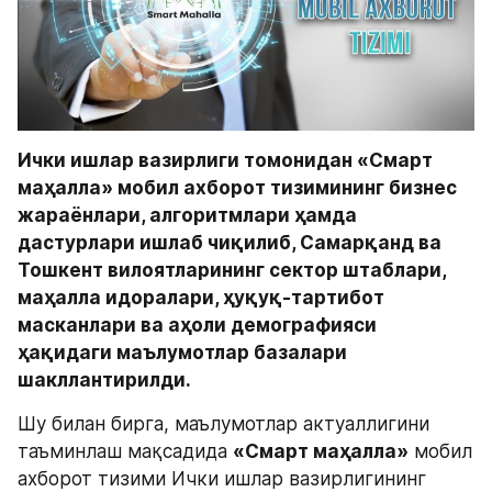
Ички ишлар вазирлиги томонидан «Смарт 
маҳалла» мобил ахборот тизимининг бизнес 
жараёнлари, алгоритмлари ҳамда 
дастурлари ишлаб чиқилиб, Самарқанд ва 
Тошкент вилоятларининг сектор штаблари, 
маҳалла идоралари, ҳуқуқ-тартибот 
масканлари ва аҳоли демографияси 
ҳақидаги маълумотлар базалари 
шакллантирилди.
Шу билан бирга, маълумотлар актуаллигини 
таъминлаш мақсадида 
«Смарт маҳалла»
 мобил 
ахборот тизими Ички ишлар вазирлигининг 