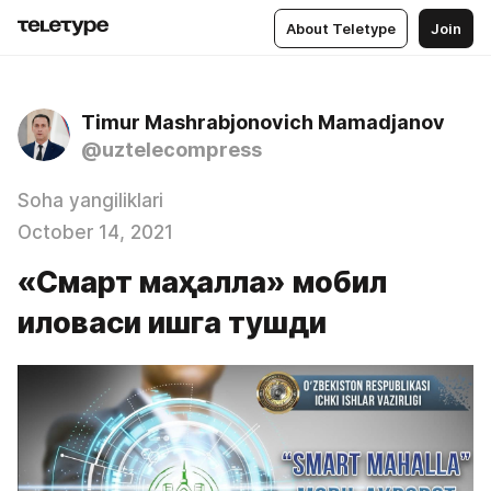
About Teletype
Join
Timur Mashrabjonovich Mamadjanov
@uztelecompress
Soha yangiliklari
October 14, 2021
«Смарт маҳалла» мобил
иловаси ишга тушди