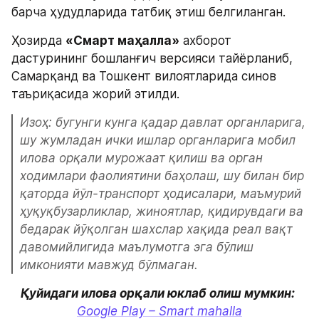
барча ҳудудларида татбиқ этиш белгиланган.
Ҳозирда 
«Смарт маҳалла»
 ахборот 
дастурининг бошланғич версияси тайёрланиб, 
Самарқанд ва Тошкент вилоятларида синов 
таъриқасида жорий этилди.
Изоҳ: бугунги кунга қадар давлат органларига, 
шу жумладан ички ишлар органларига мобил 
илова орқали мурожаат қилиш ва орган 
ходимлари фаолиятини баҳолаш, шу билан бир 
қаторда йўл-транспорт ҳодисалари, маъмурий 
ҳуқуқбузарликлар, жиноятлар, қидирувдаги ва 
бедарак йўқолган шахслар хақида реал вақт 
давомийлигида маълумотга эга бўлиш 
имконияти мавжуд бўлмаган.
Қуйидаги илова орқали юклаб олиш мумкин:
Google Play – Smart mahalla