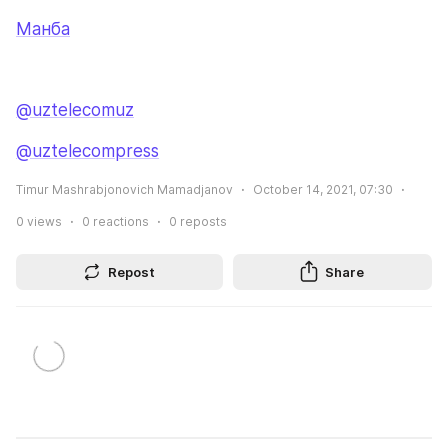
Манба
@uztelecomuz
@uztelecompress
Timur Mashrabjonovich Mamadjanov
October 14, 2021, 07:30
0
views
0
reactions
0
reposts
Repost
Share