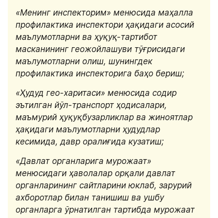
«Менинг инспекторим» менюсида маҳалла 
профилактика инспектори ҳақидаги асосий 
маълумотларни ва ҳуқуқ-тартибот 
масканининг геожойлашуви тўғрисидаги 
маълумотларни олиш, шунингдек 
профилактика инспекторига баҳо бериш;
«Ҳудуд гео-харитаси» менюсида содир 
эътилган йўл-транспорт ҳодисалари, 
маъмурий ҳуқуқбузарликлар ва жиноятлар 
ҳақидаги маълумотларни ҳудудлар 
кесимида, давр оралиғида кузатиш;
«Давлат органларига мурожаат» 
менюсидаги ҳаволалар орқали давлат 
органларининг сайтларини юклаб, зарурий 
ахборотлар билан танишиш ва ушбу 
органларга ўрнатилган тартибда мурожаат 