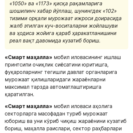
«1050» ва «1173» қисқа рақамларига 
шошилинч хабар йўллаш, шунингдек «102» 
тизими орқали мурожаат ижроси доирасида 
жалб этилган куч-воситаларни жойлашуви 
ва ҳодиса жойига қараб ҳаракатланишини 
реал вақт давомида кузатиб бориш.
«Смарт маҳалла»
 мобил иловасининг ишлаш 
принтсипи очиқлик сиёсатини юритишга, 
фуқароларнинг тегишли давлат органларига 
мурожаат қилишларидаги жараёнларни 
максимал тарзда автоматлаштиришга 
қаратилган.
«Смарт маҳалла»
 мобил иловаси аҳолига 
секторларга масофадан туриб мурожаат 
юбориш ва уни кўриб чиқиш жараёнини кузатиб 
бориш, маҳалла раислари, сектор раҳбарлари 