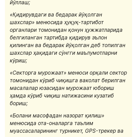
йўллаш;
«Қидирувдаги ва бедарак йўқолган 
шахслар» менюсида ҳуқуқ-тартибот 
органлари томонидан қонун ҳужжатларида 
белгиланган тартибда қидирув эълон 
қилинган ва бедарак йўқолган деб топилган 
шахслар ҳақидаги сўнгги маълумотларни 
кўриш;
«Секторга мурожаат» менюси орқали сектор 
томонидан кўриб чиқишга ваколат берилган 
масалалар юзасидан мурожаат юбориш 
ҳамда кўриб чиқиш натижасини кузатиб 
бориш;
«Болани масофадан назорат қилиш» 
менюсида ота-оналарга таълим 
муассасаларининг турникет, GPS-трекер ва 