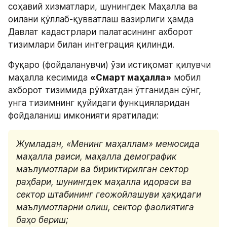
соҳавий хизматлари, шунингдек Маҳалла ва 
оилани қўллаб-қувватлаш вазирлиги ҳамда 
Давлат кадастрлари палатасининг ахборот 
тизимлари билан интеграция қилинди.
Фуқаро (фойдаланувчи) ўзи истиқомат қилувчи 
маҳалла кесимида 
«Смарт маҳалла»
 мобил 
ахборот тизимида рўйхатдан ўтганидан сўнг, 
унга тизимнинг қуйидаги функцияларидан 
фойдаланиш имконияти яратилади:
Жумладан, «Менинг маҳаллам» менюсида 
маҳалла раиси, маҳалла демографик 
маълумотлари ва бириктирилган сектор 
раҳбари, шунингдек маҳалла идораси ва 
сектор штабининг геожойлашуви ҳақидаги 
маълумотларни олиш, сектор фаолиятига 
баҳо бериш;