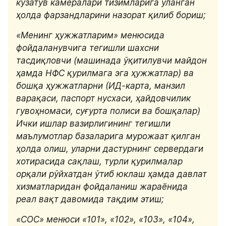
кузатув камералари тизимларига уланган 
ҳолда фарзандларини назорат қилиб бориш;
«Менинг ҳужжатларим» менюсида 
фойдаланувчига тегишли шахсни 
тасдиқловчи (машинада ўқитилувчи майдон 
ҳамда НФC қурилмага эга ҳужжатлар) ва 
бошқа ҳужжатларни (ИД-карта, манзил 
варақаси, паспорт нусхаси, ҳайдовчилик 
гувоҳномаси, суғурта полиси ва бошқалар) 
Ички ишлар вазирлигининг тегишли 
маълумотлар базаларига мурожаат қилган 
ҳолда олиш, уларни дастурнинг сервердаги 
хотирасида сақлаш, турли қурилмалар 
орқали рўйхатдан ўтиб юклаш ҳамда давлат 
хизматларидан фойдаланиш жараёнида 
реал вақт давомида тақдим этиш;
«СОС» менюси «101», «102», «103», «104», 