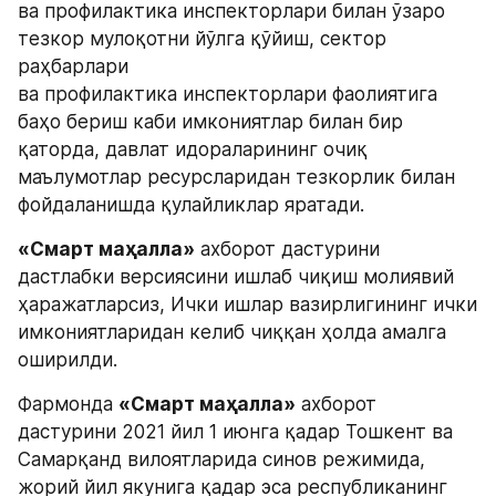
ва профилактика инспекторлари билан ўзаро 
тезкор мулоқотни йўлга қўйиш, сектор 
раҳбарлари
ва профилактика инспекторлари фаолиятига 
баҳо бериш каби имкониятлар билан бир 
қаторда, давлат идораларининг очиқ 
маълумотлар ресурсларидан тезкорлик билан 
фойдаланишда қулайликлар яратади.
«Смарт маҳалла»
 ахборот дастурини 
дастлабки версиясини ишлаб чиқиш молиявий 
ҳаражатларсиз, Ички ишлар вазирлигининг ички 
имкониятларидан келиб чиққан ҳолда амалга 
оширилди.
Фармонда 
«Смарт маҳалла»
 ахборот 
дастурини 2021 йил 1 июнга қадар Тошкент ва 
Самарқанд вилоятларида синов режимида, 
жорий йил якунига қадар эса республиканинг 