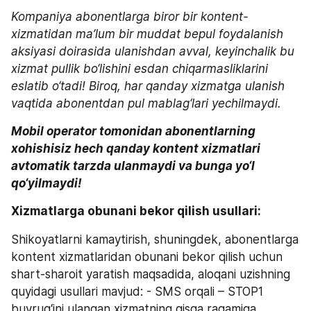
Kompaniya abonentlarga biror bir kontent-
xizmatidan ma’lum bir muddat bepul foydalanish 
aksiyasi doirasida ulanishdan avval, keyinchalik bu 
xizmat pullik bo‘lishini esdan chiqarmasliklarini 
eslatib o‘tadi! Biroq, har qanday xizmatga ulanish 
vaqtida abonentdan pul mablag‘lari yechilmaydi. 
Mobil operator tomonidan abonentlarning 
xohishisiz hech qanday kontent xizmatlari 
avtomatik tarzda ulanmaydi va bunga yo‘l 
qo‘yilmaydi!
Xizmatlarga obunani bekor qilish usullari:
Shikoyatlarni kamaytirish, shuningdek, abonentlarga 
kontent xizmatlaridan obunani bekor qilish uchun 
shart-sharoit yaratish maqsadida, aloqani uzishning 
quyidagi usullari mavjud: - SMS orqali – STOP1 
buyrug‘ini ulangan xizmatning qisqa raqamiga 