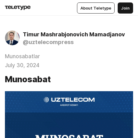
About Teletype
Join
Timur Mashrabjonovich Mamadjanov
@uztelecompress
Munosabatlar
July 30, 2024
Munosabat