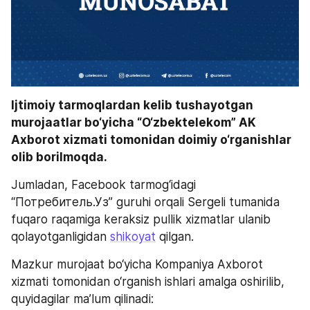
Ijtimoiy tarmoqlardan kelib tushayotgan 
murojaatlar bo‘yicha “O‘zbektelekom” AK 
Axborot xizmati tomonidan doimiy o‘rganishlar 
olib borilmoqda. 
Jumladan, Facebook tarmog‘idagi 
“Потребитель.Уз” guruhi orqali Sergeli tumanida 
fuqaro raqamiga keraksiz pullik xizmatlar ulanib 
qolayotganligidan 
shikoyat
 qilgan.
Mazkur murojaat bo‘yicha Kompaniya Axborot 
xizmati tomonidan o‘rganish ishlari amalga oshirilib, 
quyidagilar ma’lum qilinadi: