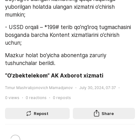
yuborilgan holatda ulangan xizmatni o‘chirish 
mumkin;
- USSD orqali – *199# terib qo‘ng‘iroq tugmachasini 
bosganda barcha Kontent xizmatlarini o‘chirish 
uchun;
Mazkur holat bo‘yicha abonentga zaruriy 
tushunchalar berildi.
“O‘zbektelekom” AK Axborot xizmati
Timur Mashrabjonovich Mamadjanov
July 30, 2024, 07:37
0
views
0
reactions
0
reposts
Repost
Share