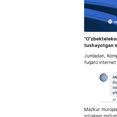
"Oʻzbektelekom
tushayotgan mu
Jumladan, Kompa
fuqaro internet t
Mazkur murojaat
so‘ralgan ma’lumot