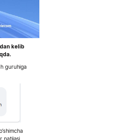
an kelib 
oqda.
h guruhiga 
o‘shimcha 
 natijasi 