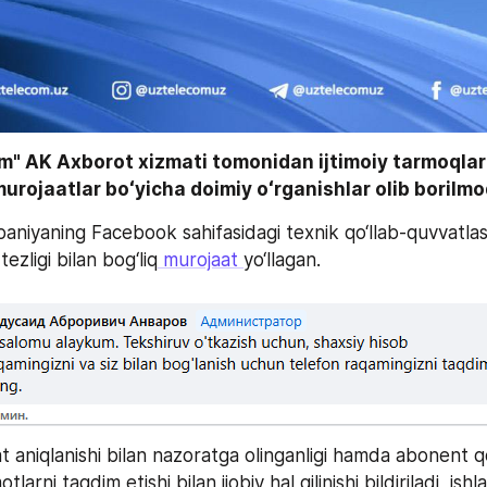
" AK Axborot xizmati tomonidan ijtimoiy tarmoqlard
rojaatlar boʻyicha doimiy oʻrganishlar olib borilm
niyaning Facebook sahifasidagi texnik qo‘llab-quvvatlas
ezligi bilan bog‘liq
 murojaat
yo‘llagan.
 aniqlanishi bilan nazoratga olinganligi hamda abonent q
larni taqdim etishi bilan ijobiy hal qilinishi bildiriladi, ishlar