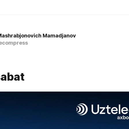
Mashrabjonovich Mamadjanov
ecompress
abat