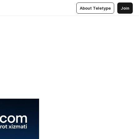
About Teletype
Join