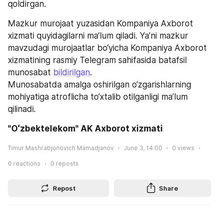
qoldirgan. 
Mazkur murojaat yuzasidan Kompaniya Axborot 
xizmati quyidagilarni ma’lum qiladi. Ya’ni mazkur 
mavzudagi murojaatlar bo‘yicha Kompaniya Axborot 
xizmatining rasmiy Telegram sahifasida batafsil 
munosabat 
bildirilgan
. 
Munosabatda amalga oshirilgan o‘zgarishlarning 
mohiyatiga atroflicha to‘xtalib otilganligi ma’lum 
qilinadi.
"Oʻzbektelekom" AK Axborot xizmati 
Timur Mashrabjonovich Mamadjanov
June 3, 14:00
0
views
0
reactions
0
reposts
Repost
Share