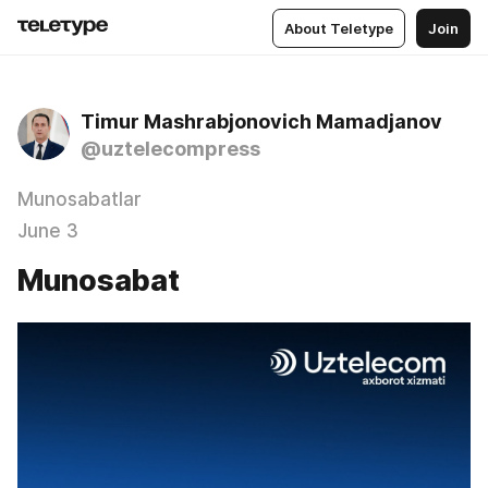
About Teletype
Join
Timur Mashrabjonovich Mamadjanov
@uztelecompress
Munosabatlar
June 3
Munosabat