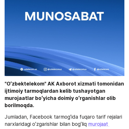
"Oʻzbektelekom" AK Axborot xizmati tomonidan 
ijtimoiy tarmoqlardan kelib tushayotgan 
murojaatlar boʻyicha doimiy oʻrganishlar olib 
borilmoqda. 
Jumladan, Facebook tarmogʻida fuqaro tarif rejalari 
narxlaridagi oʻzgarishlar bilan bogʻliq 
murojaat 