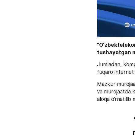
"Oʻzbektelekom
tushayotgan mu
Jumladan, Kompa
fuqaro internet 
Mazkur murojaat 
va murojaatda k
aloqa o‘rnatilib m