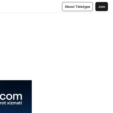
About Teletype
Join