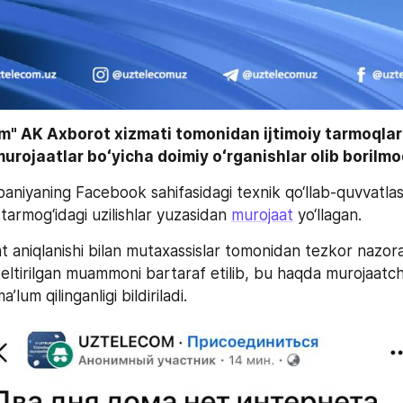
" AK Axborot xizmati tomonidan ijtimoiy tarmoqlard
rojaatlar boʻyicha doimiy oʻrganishlar olib borilm
niyaning Facebook sahifasidagi texnik qo‘llab-quvvatlas
tarmog‘idagi uzilishlar yuzasidan 
murojaat
 yo‘llagan.
aniqlanishi bilan mutaxassislar tomonidan tezkor nazoratg
eltirilgan muammoni bartaraf etilib, bu haqda murojaatchi
a’lum qilinganligi bildiriladi.