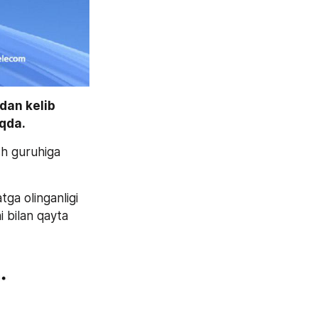
an kelib 
oqda.
h guruhiga 
a olinganligi 
 bilan qayta 