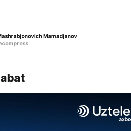
Mashrabjonovich Mamadjanov
ecompress
abat