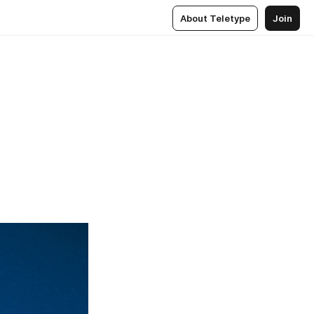
About Teletype
Join