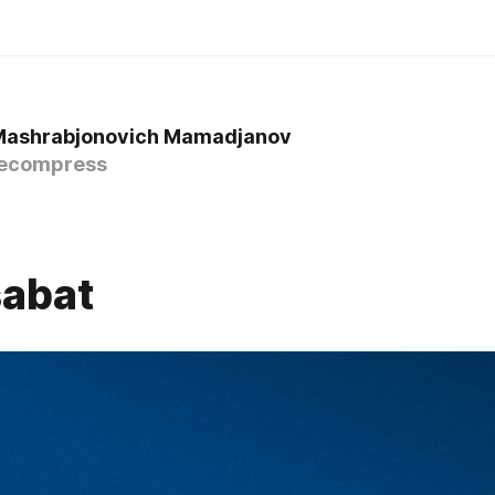
Mashrabjonovich Mamadjanov
ecompress
abat