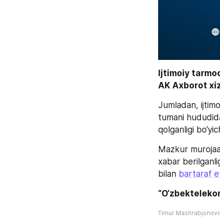
Ijtimoiy tarmo
AK Axborot xiz
Jumladan, ijtim
tumani hududida 
qolganligi bo‘yic
Mazkur murojaat
xabar berilganl
bilan 
bartaraf e
“O‘zbekteleko
Timur Mashrabjonov