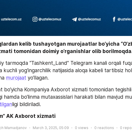
qlardan kelib tushayotgan murojaatlar bo‘yicha “O‘z
mati tomonidan doimiy o‘rganishlar olib borilmoqda.
oiy tarmoqda “Tashkent_Land” Telegram kanali orqali fuq
kuchli yog‘ingarchilik natijasida aloqa kabeli tartibsiz hol
ha 
murojaat
 yo‘llagan.
 bo‘yicha Kompaniya Axborot xizmati tomonidan tegishli 
igi hamda bo‘linma mutaxassislari harakati bilan mavjud m
tilgan
ligi bildiriladi. 
m” AK Axborot xizmati
ich Mamadjanov
March 3, 2025, 05:09
0
views
0
reactions
0
repo