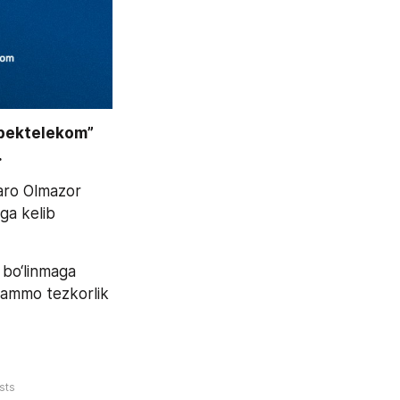
bektelekom” 
 
aro Olmazor 
ga kelib 
bo‘linmaga 
uammo tezkorlik 
sts