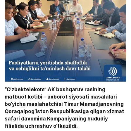
“O‘zbektelekom” AK boshqaruv rasining 
matbuot kotibi – axborot siyosati masalalari 
bo‘yicha maslahatchisi Timur Mamadjanovning 
Qoraqalpog‘iston Respublikasiga qilgan xizmat 
safari davomida Kompaniyaning hududiy 
filialida uchrashuv o‘tkazildi.