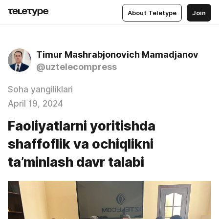
About Teletype
Join
Timur Mashrabjonovich Mamadjanov
@uztelecompress
Soha yangiliklari
April 19, 2024
Faoliyatlarni yoritishda
shaffoflik va ochiqlikni
ta’minlash davr talabi