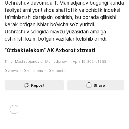
Uchrashuv davomida T. Mamadjanov bugungi kunda 
faoliyatlarni yoritishda shaffoflik va ochiqlik indeksi 
ta’minlanishi darajasini oshirish, bu borada qilinishi 
kerak bo‘lgan ishlar bo‘yicha so‘z yuritdi.
Uchrashuv so‘ngida mavzu yuzasidan amalga 
oshirilish lozim bo‘lgan vazifalar kelishib olindi.
“O‘zbektelekom” AK Axborot xizmati
Timur Mashrabjonovich Mamadjanov
April 19, 2024, 12:55
0
views
0
reactions
0
reposts
Repost
Share