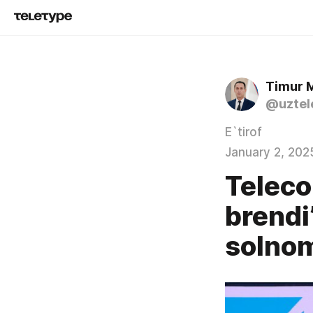
Timur 
@uztel
E`tirof
January 2, 202
Teleco
brendi
solno