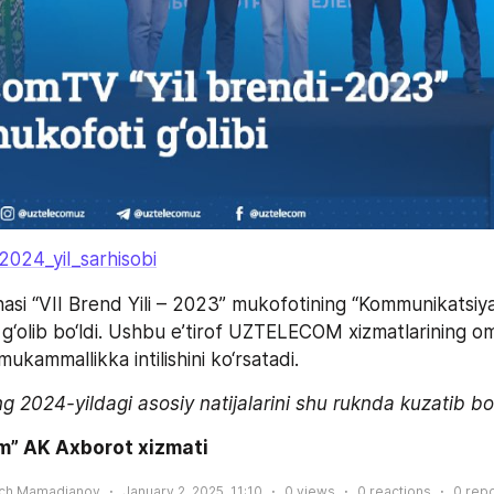
24_yil_sarhisobi
asi “VII Brend Yili – 2023” mukofotining “Kommunikatsiya
 g‘olib bo‘ldi. Ushbu e’tirof UZTELECOM xizmatlarining om
kammallikka intilishini ko‘rsatadi.
024-yildagi asosiy natijalarini shu ruknda kuzatib bo
m” AK Axborot xizmati
ich Mamadjanov
January 2, 2025, 11:10
0
views
0
reactions
0
repo