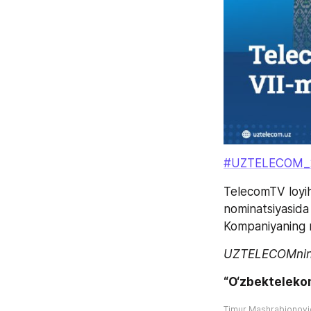
#UZTELECOM_20
TelecomTV loyih
nominatsiyasida
Kompaniyaning mu
UZTELECOMning 2
“O‘zbekteleko
Timur Mashrabjonov