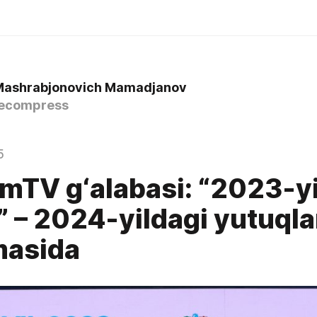
Mashrabjonovich Mamadjanov
ecompress
5
mTV g‘alabasi: “2023-yi
” – 2024-yildagi yutuqla
masida