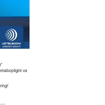
” 
mabopligini va 
ring!
sts