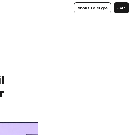
About Teletype
Join
l
r