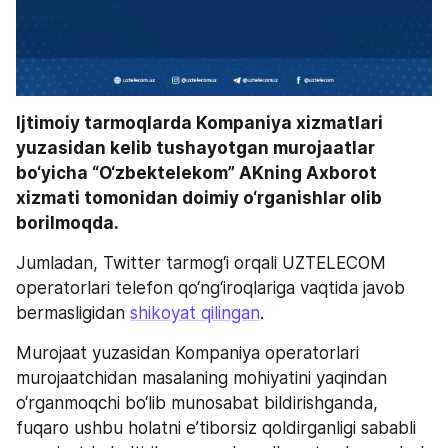
Ijtimoiy tarmoqlarda Kompaniya xizmatlari 
yuzasidan kelib tushayotgan murojaatlar 
bo‘yicha “O‘zbektelekom” AKning Axborot 
xizmati tomonidan doimiy o‘rganishlar olib 
borilmoqda.
Jumladan, Twitter tarmog‘i orqali UZTELECOM 
operatorlari telefon qo‘ng‘iroqlariga vaqtida javob 
bermasligidan 
shikoyat qilingan
.
Murojaat yuzasidan Kompaniya operatorlari 
murojaatchidan masalaning mohiyatini yaqindan 
o‘rganmoqchi bo‘lib munosabat bildirishganda, 
fuqaro ushbu holatni e’tiborsiz qoldirganligi sababli 