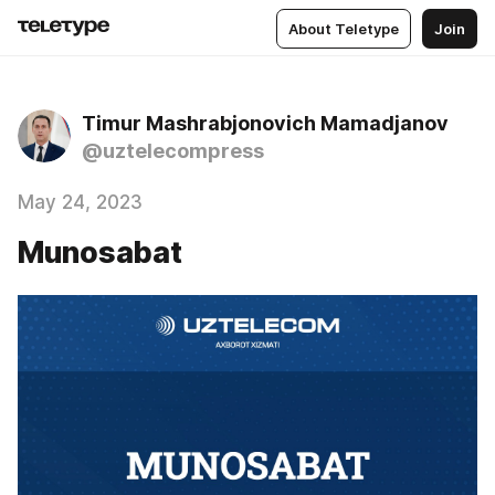
About Teletype
Join
Timur Mashrabjonovich Mamadjanov
@uztelecompress
May 24, 2023
Munosabat