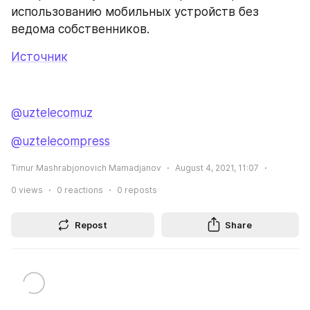
использованию мобильных устройств без 
ведома собственников.
Источник
@uztelecomuz
@uztelecompress
Timur Mashrabjonovich Mamadjanov
August 4, 2021, 11:07
0
views
0
reactions
0
reposts
Repost
Share