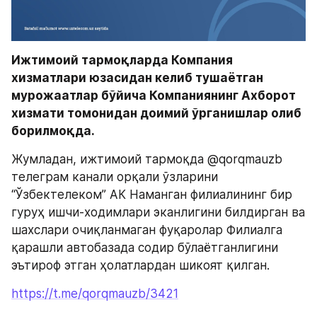
Ижтимоий тармоқларда Компания 
хизматлари юзасидан келиб тушаётган 
мурожаатлар бўйича Компаниянинг Ахборот 
хизмати томонидан доимий ўрганишлар олиб 
борилмоқда.
Жумладан, ижтимоий тармоқда @qorqmauzb 
телеграм канали орқали ўзларини 
“Ўзбектелеком” АК Наманган филиалининг бир 
гуруҳ ишчи-ходимлари эканлигини билдирган ва 
шахслари очиқланмаган фуқаролар Филиалга 
қарашли автобазада содир бўлаётганлигини 
эътироф этган ҳолатлардан шикоят қилган.
https://t.me/qorqmauzb/3421