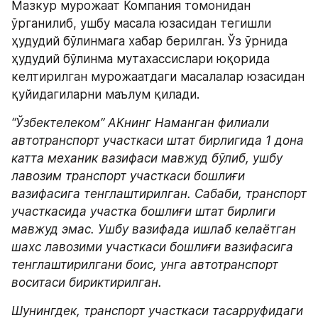
Мазкур мурожаат Компания томонидан 
ўрганилиб, ушбу масала юзасидан тегишли 
ҳудудий бўлинмага хабар берилган. Ўз ўрнида 
ҳудудий бўлинма мутахассислари юқорида 
келтирилган мурожаатдаги масалалар юзасидан 
қуйидагиларни маълум қилади.
“Ўзбектелеком” АКнинг Наманган филиали 
автотранспорт участкаси штат бирлигида 1 дона 
катта механик вазифаси мавжуд бўлиб, ушбу 
лавозим транспорт участкаси бошлиғи 
вазифасига тенглаштирилган. Сабаби, транспорт 
участкасида участка бошлиғи штат бирлиги 
мавжуд эмас. Ушбу вазифада ишлаб келаётган 
шахс лавозими участкаси бошлиғи вазифасига 
тенглаштирилгани боис, унга автотранспорт 
воситаси бириктирилган.
Шунингдек, транспорт участкаси тасарруфидаги 