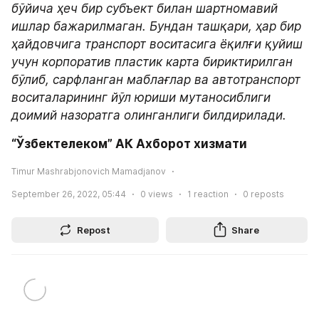
бўйича ҳеч бир субъект билан шартномавий 
ишлар бажарилмаган. Бундан ташқари, ҳар бир 
ҳайдовчига транспорт воситасига ёқилғи қуйиш 
учун корпоратив пластик карта бириктирилган 
бўлиб, сарфланган маблағлар ва автотранспорт 
воситаларининг йўл юриши мутаносиблиги 
доимий назоратга олинганлиги билдирилади.
“Ўзбектелеком” АК Ахборот хизмати
Timur Mashrabjonovich Mamadjanov
September 26, 2022, 05:44
0
views
1
reaction
0
reposts
Repost
Share