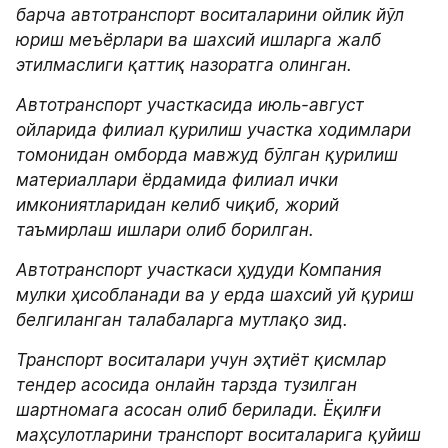
барча автотранспорт воситаларини ойлик йўл 
юриш меъёрлари ва шахсий ишларга жалб 
этилмаслиги қаттиқ назоратга олинган.
Автотранспорт участкасида июль-август 
ойларида филиал қурилиш участка ходимлари 
томонидан омборда мавжуд бўлган қурилиш 
материаллари ёрдамида филиал ички 
имкониятларидан келиб чиқиб, жорий 
таъмирлаш ишлари олиб борилган.
Автотранспорт участкаси ҳудуди Компания 
мулки ҳисобланади ва у ерда шахсий уй қуриш 
белгиланган талабаларга мутлақо зид.
Транспорт воситалари учун эҳтиёт қисмлар 
тендер асосида онлайн тарзда тузилган 
шартномага асосан олиб берилади. Ёқилғи 
маҳсулотларини транспорт воситаларига қуйиш 