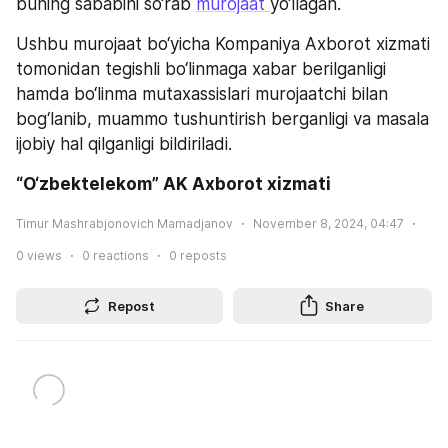
buning sababini so‘rab 
murojaat 
yo‘llagan.
Ushbu murojaat bo‘yicha Kompaniya Axborot xizmati 
tomonidan tegishli bo‘linmaga xabar berilganligi 
hamda bo‘linma mutaxassislari murojaatchi bilan 
bog‘lanib, muammo tushuntirish berganligi va masala 
ijobiy hal qilganligi bildiriladi.
“O‘zbektelekom” AK Axborot xizmati
Timur Mashrabjonovich Mamadjanov
November 8, 2024, 04:47
0
views
0
reactions
0
reposts
Repost
Share