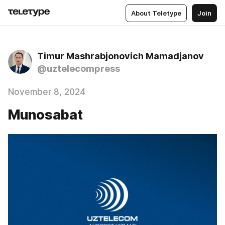
About Teletype
Join
Timur Mashrabjonovich Mamadjanov
@uztelecompress
November 8, 2024
Munosabat