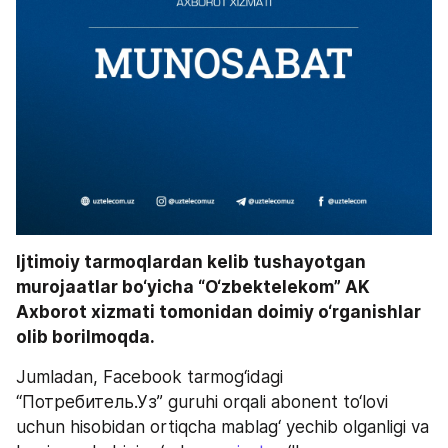
Ijtimoiy tarmoqlardan kelib tushayotgan 
murojaatlar bo‘yicha “O‘zbektelekom” AK 
Axborot xizmati tomonidan doimiy o‘rganishlar 
olib borilmoqda. 
Jumladan, Facebook tarmog‘idagi 
“Потребитель.Уз” guruhi orqali abonent to‘lovi 
uchun hisobidan ortiqcha mablag‘ yechib olganligi va 