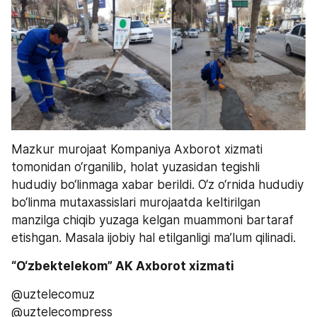
Mazkur murojaat Kompaniya Axborot xizmati 
tomonidan o‘rganilib, holat yuzasidan tegishli 
hududiy bo‘linmaga xabar berildi. O‘z o‘rnida hududiy 
bo‘linma mutaxassislari murojaatda keltirilgan 
manzilga chiqib yuzaga kelgan muammoni bartaraf 
etishgan. Masala ijobiy hal etilganligi ma’lum qilinadi.
“O‘zbektelekom” AK Axborot xizmati
@uztelecomuz
@uztelecompress