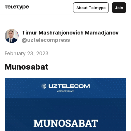
About Teletype
Join
Timur Mashrabjonovich Mamadjanov
@uztelecompress
February 23, 2023
Munosabat