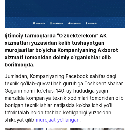
Ijtimoiy tarmoqlarda “O‘zbektelekom” AK 
xizmatlari yuzasidan kelib tushayotgan 
murojaatlar bo‘yicha Kompaniyaning Axborot 
xizmati tomonidan doimiy o‘rganishlar olib 
borilmoqda. 
Jumladan, Kompaniyaning Facebook sahifasidagi 
texnik qo‘llab-quvvatlash guruhiga Toshkent shahar 
Gagarin nomli ko‘chasi 140-uy hududiga yaqin 
manzilda kompaniya texnik xodimlari tomonidan olib 
borilgan texnik ishlar natijasida ko‘cha ichki yo‘li 
ta’mirtalab holda tashlab ketilganligi yuzasidan 
shikoyat qilib 
murojaat yo‘llangan
.