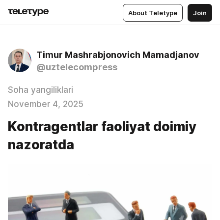
About Teletype
Join
Timur Mashrabjonovich Mamadjanov
@uztelecompress
Soha yangiliklari
November 4, 2025
Kontragentlar faoliyat doimiy
nazoratda