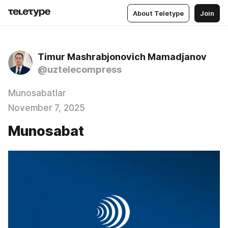
About Teletype
Join
Timur Mashrabjonovich Mamadjanov
@uztelecompress
Munosabatlar
November 7, 2025
Munosabat