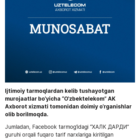
Ijtimoiy tarmoqlardan kelib tushayotgan 
murojaatlar bo‘yicha “O‘zbektelekom” AK 
Axborot xizmati tomonidan doimiy o‘rganishlar 
olib borilmoqda. 
Jumladan, Facebook tarmog‘idagi “ХАЛК ДАРДИ” 
guruhi orqali fuqaro tarif narxlariga kiritilgan 