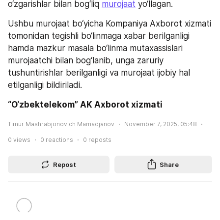
o‘zgarishlar bilan bog‘liq 
murojaat
 yo‘llagan.
Ushbu murojaat bo‘yicha Kompaniya Axborot xizmati 
tomonidan tegishli bo‘linmaga xabar berilganligi 
hamda mazkur masala bo‘linma mutaxassislari 
murojaatchi bilan bog‘lanib, unga zaruriy 
tushuntirishlar berilganligi va murojaat ijobiy hal 
etilganligi bildiriladi.
“O‘zbektelekom” AK Axborot xizmati
Timur Mashrabjonovich Mamadjanov
November 7, 2025, 05:48
0
views
0
reactions
0
reposts
Repost
Share