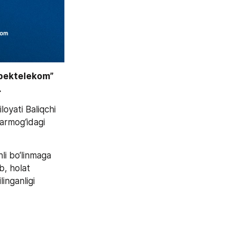
bektelekom” 
 
oyati Baliqchi 
armog‘idagi 
i bo‘linmaga 
b, holat 
nganligi 