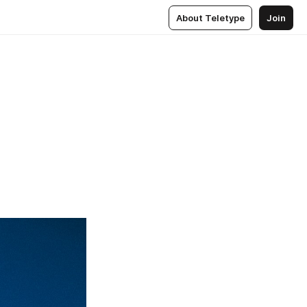
About Teletype
Join