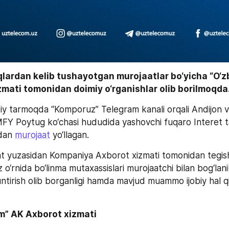
qlardan kelib tushayotgan murojaatlar bo‘yicha “O‘z
mati tomonidan doimiy o‘rganishlar olib borilmoqda.
iy tarmoqda “Komporuz” Telegram kanali orqali Andijon vil
 MFY Poytug ko‘chasi hududida yashovchi fuqaro Interet t
dan 
murojaat
 yo‘llagan.
 yuzasidan Kompaniya Axborot xizmati tomonidan tegishl
z o‘rnida bo‘linma mutaxassislari murojaatchi bilan bog‘lani
tirish olib borganligi hamda mavjud muammo ijobiy hal qili
m” AK Axborot xizmati 