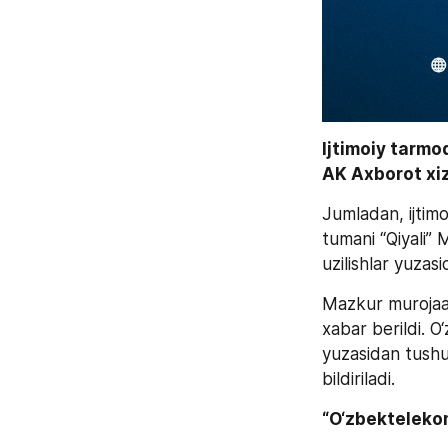
Ijtimoiy tarmo
AK Axborot xiz
Jumladan, ijtimo
tumani “Qiyali”
uzilishlar yuzasi
Mazkur murojaat
xabar berildi. O‘
yuzasidan tushun
bildiriladi.
“O‘zbekteleko