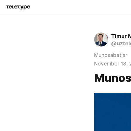
Timur 
@uztel
Munosabatlar
November 18, 
Munos