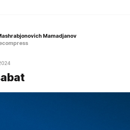
Mashrabjonovich Mamadjanov
ecompress
2024
abat