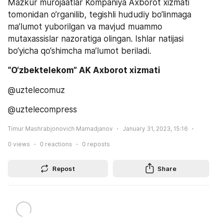
Mazkur murojaatlar Kompaniya Axborot xizmati 
tomonidan o‘rganilib, tegishli hududiy bo‘linmaga 
ma’lumot yuborilgan va mavjud muammo 
mutaxassislar nazoratiga olingan. Ishlar natijasi 
bo‘yicha qo‘shimcha ma’lumot beriladi.
“O‘zbektelekom” AK Axborot xizmati
@uztelecomuz
@uztelecompress
Timur Mashrabjonovich Mamadjanov
January 31, 2023, 15:16
0
views
0
reactions
0
reposts
Repost
Share