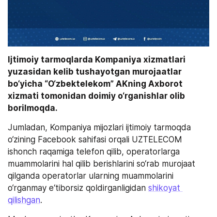
Ijtimoiy tarmoqlarda Kompaniya xizmatlari 
yuzasidan kelib tushayotgan murojaatlar 
bo‘yicha “O‘zbektelekom” AKning Axborot 
xizmati tomonidan doimiy o‘rganishlar olib 
borilmoqda. 
Jumladan, Kompaniya mijozlari ijtimoiy tarmoqda 
o‘zining Facebook sahifasi orqali UZTELECOM 
ishonch raqamiga telefon qilib, operatorlarga 
muammolarini hal qilib berishlarini so‘rab murojaat 
qilganda operatorlar ularning muammolarini 
o‘rganmay e‘tiborsiz qoldirganligidan 
shikoyat 
qilishgan
.