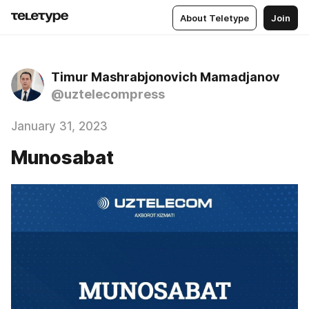
About Teletype
Join
Timur Mashrabjonovich Mamadjanov
@uztelecompress
January 31, 2023
Munosabat