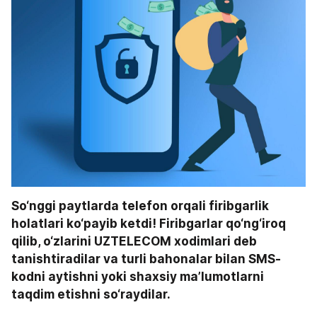
So‘nggi paytlarda telefon orqali firibgarlik 
holatlari ko‘payib ketdi! Firibgarlar qo‘ng‘iroq 
qilib, o‘zlarini UZTELECOM xodimlari deb 
tanishtiradilar va turli bahonalar bilan SMS-
kodni aytishni yoki shaxsiy ma’lumotlarni 
taqdim etishni so‘raydilar.