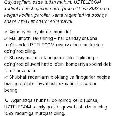
Quyidagilarni esda tutish muhim: UZTELECOM 
xodimlari hech qachon qo‘ng‘iroq qilib va SMS orqali 
kelgan kodlar, parollar, karta raqamlari va boshqa 
shaxsiy ma’lumotlarni so‘ramaydi.
🔹 Qanday himoyalanish mumkin?
✅ Ma’lumotni tekshiring – har qanday shubha 
tug‘ilganda UZTELECOM rasmiy aloqa markaziga 
qo‘ng‘iroq qiling.
✅ Shaxsiy ma’lumotlaringizni oshkor qilmang – 
qo‘ng‘iroq qiluvchi hatto  o‘zini kompaniya xodimi deb 
tanishtirsa ham.
✅ Shubhali raqamlarni bloklang va firibgarlar haqida 
bizning qo‘llab-quvvatlash xizmatimizga xabar 
bering.
📞  Agar sizga shubhali qo‘ng‘iroq kelib tushsa, 
UZTELECOM rasmiy qo‘llab-quvvatlash xizmatining 
1099 raqamiga murojaat qiling.