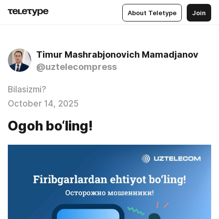
About Teletype
Join
Timur Mashrabjonovich Mamadjanov
@uztelecompress
Bilasizmi?
October 14, 2025
Ogoh bo‘ling!