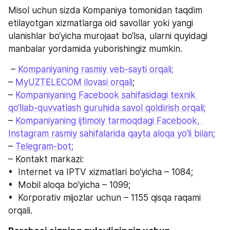
Misol uchun sizda Kompaniya tomonidan taqdim 
etilayotgan xizmatlarga oid savollar yoki yangi 
ulanishlar bo‘yicha murojaat bo‘lsa, ularni quyidagi 
manbalar yordamida yuborishingiz mumkin.
 – 
Kompaniyaning rasmiy veb-sayti orqali;
– 
MyUZTELECOM ilovasi orqali
;    
– 
Kompaniyaning Facebook sahifasidagi texnik 
qo‘llab-quvvatlash guruhida savol qoldirish orqali;
– 
Kompaniyaning ijtimoiy tarmoqdagi Facebook, 
Instagram rasmiy sahifalarida qayta aloqa yo‘li bilan;
– 
Telegram-bot;
– Kontakt markazi:
•  Internet va IPTV xizmatlari bo‘yicha – 1084;
•  Mobil aloqa bo‘yicha – 1099;
•  Korporativ mijozlar uchun – 1155 qisqa raqami 
orqali.