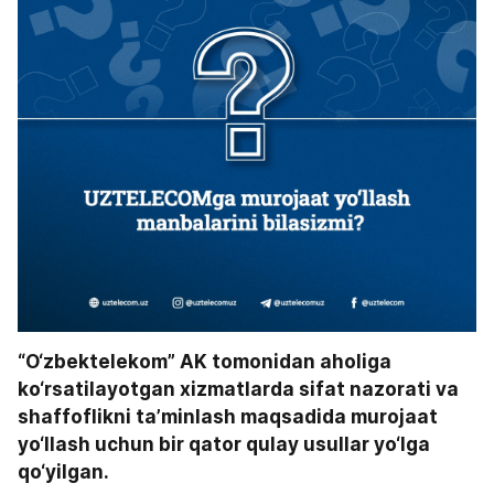
“O‘zbektelekom” AK tomonidan aholiga 
ko‘rsatilayotgan xizmatlarda sifat nazorati va 
shaffoflikni ta’minlash maqsadida murojaat 
yo‘llash uchun bir qator qulay usullar yo‘lga 
qo‘yilgan.