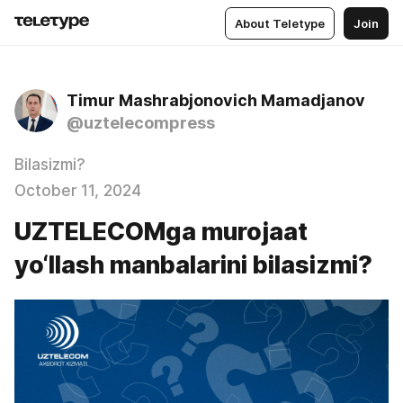
About Teletype
Join
Timur Mashrabjonovich Mamadjanov
@uztelecompress
Bilasizmi?
October 11, 2024
UZTELECOMga murojaat
yo‘llash manbalarini bilasizmi?