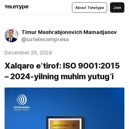
About Teletype
Join
Timur Mashrabjonovich Mamadjanov
@uztelecompress
December 29, 2024
Xalqaro e’tirof: ISO 9001:2015
– 2024-yilning muhim yutug‘i