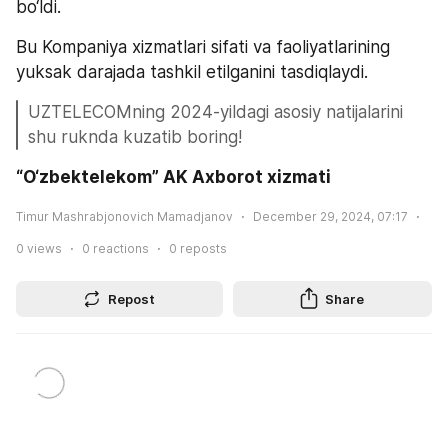
bo‘ldi.
Bu Kompaniya xizmatlari sifati va faoliyatlarining 
yuksak darajada tashkil etilganini tasdiqlaydi.
UZTELECOMning 2024-yildagi asosiy natijalarini 
shu ruknda kuzatib boring!
“O‘zbektelekom” AK Axborot xizmati
Timur Mashrabjonovich Mamadjanov
December 29, 2024, 07:17
0
views
0
reactions
0
reposts
Repost
Share