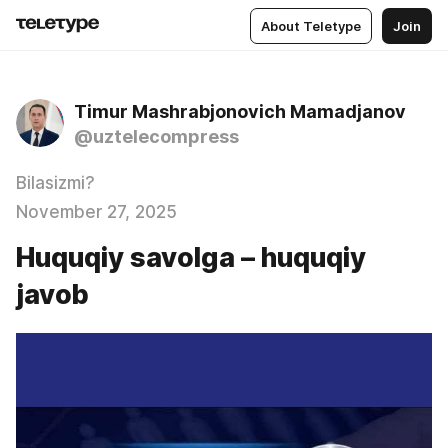
About Teletype
Join
Timur Mashrabjonovich Mamadjanov
@uztelecompress
Bilasizmi?
November 27, 2025
Huquqiy savolga – huquqiy
javob