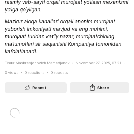
rasmiy veb-sayti orqali murojaat yo‘llash mexanizmi 
yo‘lga qo‘yilgan.
Mazkur aloqa kanallari orqali anonim murojaat 
yuborish imkoniyati mavjud va eng muhimi, 
murojaat turidan kat’iy nazar, murojaatchining 
ma’lumotlari sir saqlanishi Kompaniya tomonidan 
kafolatlanadi.
Timur Mashrabjonovich Mamadjanov
November 27, 2025, 07:21
0
views
0
reactions
0
reposts
Repost
Share