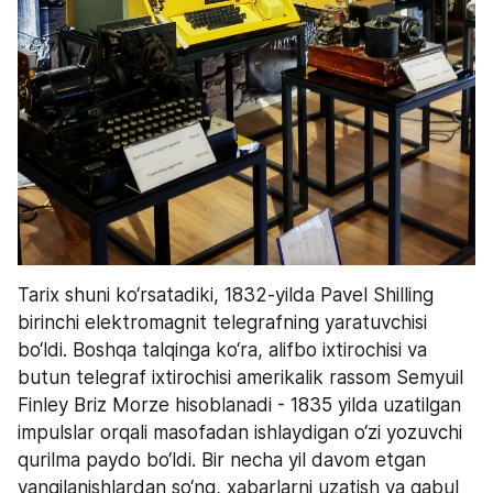
Tarix shuni ko‘rsatadiki, 1832-yilda Pavel Shilling 
birinchi elektromagnit telegrafning yaratuvchisi 
bo‘ldi. Boshqa talqinga ko‘ra, alifbo ixtirochisi va 
butun telegraf ixtirochisi amerikalik rassom Semyuil 
Finley Briz Morze hisoblanadi - 1835 yilda uzatilgan 
impulslar orqali masofadan ishlaydigan o‘zi yozuvchi 
qurilma paydo bo‘ldi. Bir necha yil davom etgan 
yangilanishlardan so‘ng, xabarlarni uzatish va qabul 