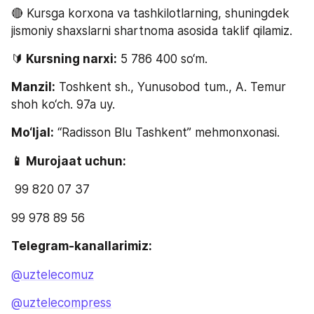
🔴 Kursga korxona va tashkilotlarning, shuningdek 
jismoniy shaxslarni shartnoma asosida taklif qilamiz.
🔰
 Kursning narxi:
 5 786 400 so‘m.
Manzil:
 Toshkent sh., Yunusobod tum., A. Temur 
shoh ko‘ch. 97a uy.
Mo‘ljal:
 “Radisson Blu Tashkent” mehmonxonasi.
📱 Murojaat uchun:
 99 820 07 37
99 978 89 56
Telegram-kanallarimiz:
@uztelecomuz
@uztelecompress