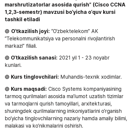
marshrutizatorlar asosida qurish” (Cisco CCNA 
1,2,3-semestr) mavzusi bo‘yicha o‘quv kursi 
tashkil etiladi
🟢 
O‘tkazilish joyi:
 “O‘zbektelekom” AK 
“Telekommunikatsiya va personalni rivojlantirish 
markazi” filiali.
🟢
 O‘tkazilish sanasi:
 2021 yil 1 - 23 noyabr 
kunlari.
🟢
 Kurs tinglovchilari:
 Muhandis-texnik xodimlar.
🟢
 Kurs maqsadi:
 Cisco Systems kompaniyasining 
tarmoq qurilmalari asosida maʼlumot uzatish tizimlar 
va tarmoqlarni qurish tamoyillari, arxitekturasi, 
shuningdek qurilmalarning imkoniyatlarini o‘rganish 
bo‘yicha tinglovchilarning nazariy hamda amaliy bilimi, 
malakasi va ko‘nikmalarini oshirish.