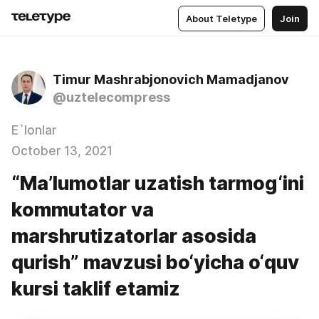
About Teletype
Join
Timur Mashrabjonovich Mamadjanov
@uztelecompress
E`lonlar
October 13, 2021
“Maʼlumotlar uzatish tarmog‘ini
kommutator va
marshrutizatorlar asosida
qurish” mavzusi bo‘yicha o‘quv
kursi taklif etamiz