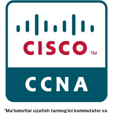
“Maʼlumotlar uzatish tarmog‘ini kommutator va 