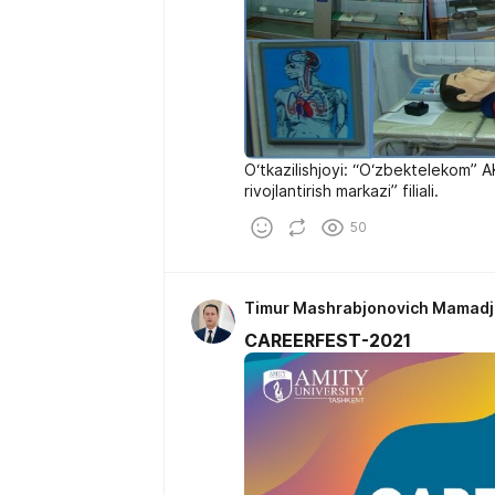
O‘tkazilishjoyi: “O‘zbektelekom” 
rivojlantirish markazi” filiali.
50
Timur Mashrabjonovich Mamad
CAREERFEST-2021