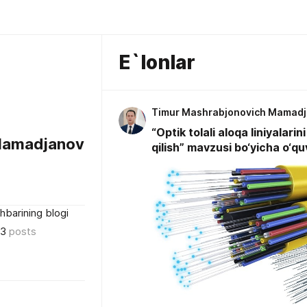
E`lonlar
Timur Mashrabjonovich Mamad
“Optik tolali aloqa liniyalari
Mamadjanov
qilish” mavzusi bo‘yicha o‘qu
barining blogi
13
posts