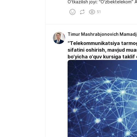
O‘tkazilish joyi: “O‘zbektelekom” A
51
Timur Mashrabjonovich Mamad
“Telekommunikatsiya tarmog‘i
sifatini oshirish, mavjud m
bo‘yicha o‘quv kursiga taklif