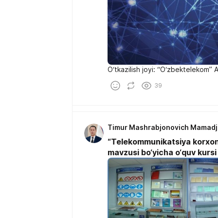
O‘tkazilish joyi: “O‘zbektelekom” A
39
Timur Mashrabjonovich Mamad
“Telekommunikatsiya korxona
mavzusi bo‘yicha o‘quv kursi