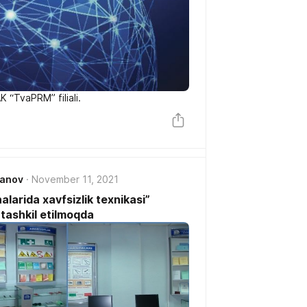
K “TvaPRM” filiali.
janov
November 11, 2021
larida xavfsizlik texnikasi”
 tashkil etilmoqda