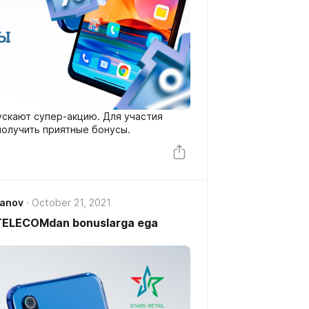
ускают супер-акцию. Для участия
получить приятные бонусы.
janov
October 21, 2021
UZTELECOMdan bonuslarga ega