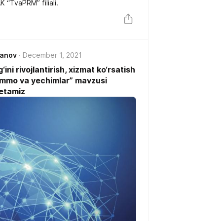
K “TvaPRM” filiali.
janov
December 1, 2021
ni rivojlantirish, xizmat ko‘rsatish
uammo va yеchimlar” mavzusi
 etamiz