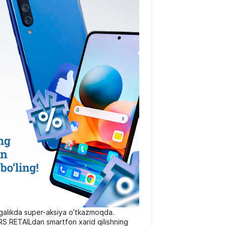
likda super-aksiya o’tkazmoqda.
RS RETAILdan smartfon xarid qilishning