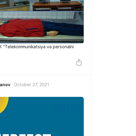
AK “Telekommunikatsiya va personalni
janov
October 27, 2021